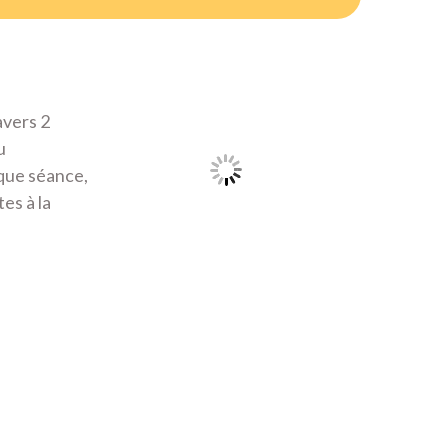
avers 2
u
que séance,
es à la