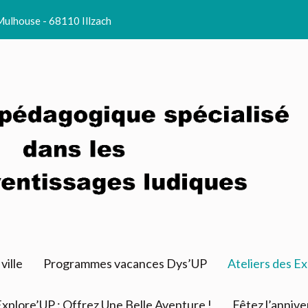
Mulhouse - 68110 Illzach
ville
Programmes vacances Dys’UP
Ateliers des Ex
Explore’UP : Offrez Une Belle Aventure !
Fêtez l’anniv